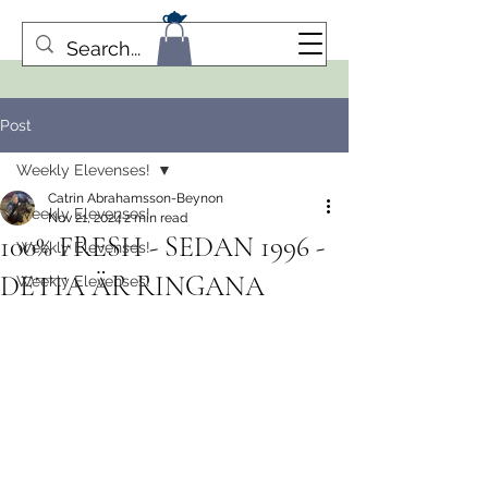
Post
Weekly Elevenses!
Catrin Abrahamsson-Beynon
Weekly Elevenses!
Nov 21, 2024
2 min read
100% FRESH - SEDAN 1996 -
Weekly Elevenses!
DETTA ÄR RINGANA
Weekly Elevenses!